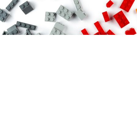
Das andere Coaching mit LEGO® SERIOUS PLAY®
Hello Generation Z, die Zukunft gehört euch!
In diesem maßgeschneiderten Workshop für die Generation Z
könnt ihr gemeinsam Herausforderungen angehen und eure
Zukunft
neu gestalten. Ob Schulklassen, Jugendeinrichtungen oder
Vereine –
dieser Workshop hilft euch, Ängste zu überwinden, Wünsche zu
äußern
und kreative Ideen zu entwickeln.
Das erwartet euch:
Kollektives Gedanken-Modell: Baut ein beeindruckendes
Modell, das eure Sorgen, Träume und Visionen darstellt.